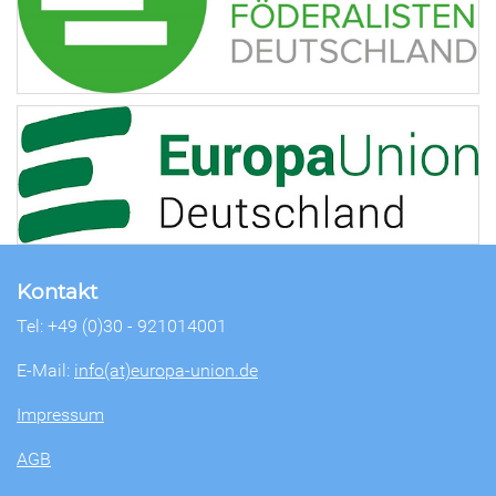
Kontakt
Tel: +49 (0)30 - 921014001
E-Mail:
info(at)europa-union.de
Impressum
AGB