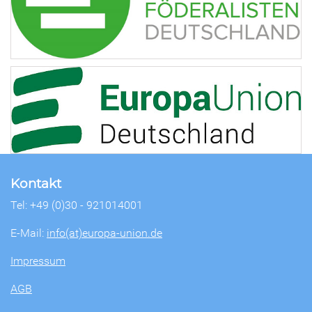
Kontakt
Tel: +49 (0)30 - 921014001
E-Mail:
info(at)europa-union.de
Impressum
AGB