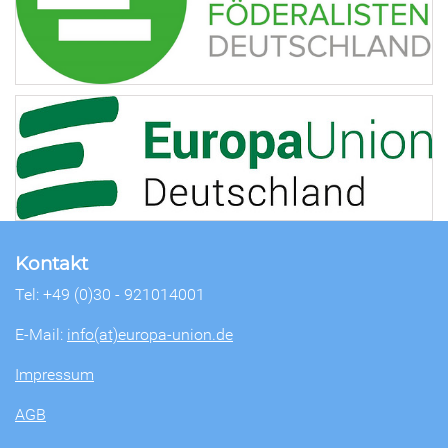
Kontakt
Tel: +49 (0)30 - 921014001
E-Mail:
info(at)europa-union.de
Impressum
AGB