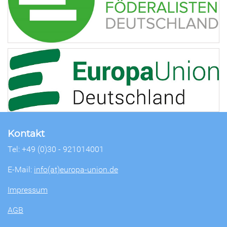
Kontakt
Tel: +49 (0)30 - 921014001
E-Mail:
info(at)europa-union.de
Impressum
AGB