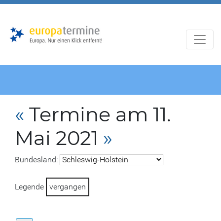
Zur
Zum
Hauptnavigation
Hauptbereich
«
Termine am 11.
Mai 2021
»
Bundesland:
Legende
vergangen