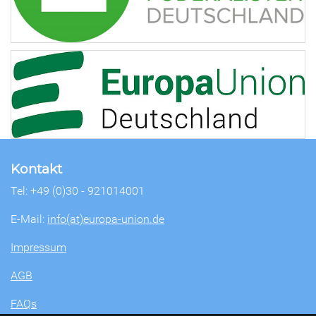
Kontakt
Tel: +49 (0)30 - 921014001
E-Mail:
info(at)europa-union.de
Impressum
AGB
FAQs