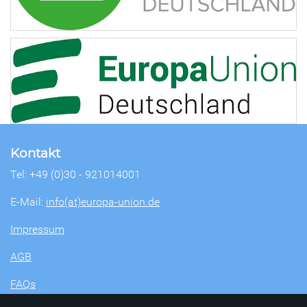
Kontakt
Tel: +49 (0)30 - 921014001
E-Mail:
info(at)europa-union.de
Impressum
AGB
FAQs