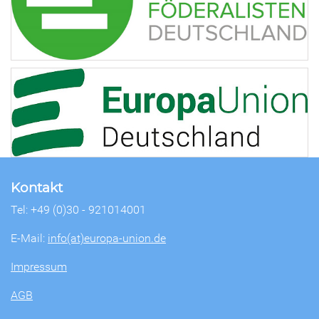
Kontakt
Tel: +49 (0)30 - 921014001
E-Mail:
info(at)europa-union.de
Impressum
AGB