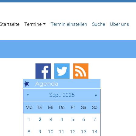
Startseite
Termine
Termin einstellen
Suche
Über uns
Agenda
«
»
Sept. 2025
Mo
Di
Mi
Do
Fr
Sa
So
1
2
3
4
5
6
7
8
9
10
11
12
13
14