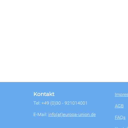
Kontakt
Impre
Tel: +49 (0)30 - 921014001
AGB
E-Mail:
info(at)europa-union.de
FAQs