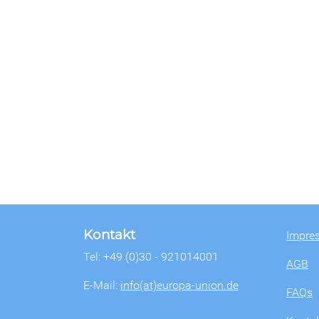
Kontakt
Impre
Tel: +49 (0)30 - 921014001
AGB
E-Mail:
info(at)europa-union.de
FAQs