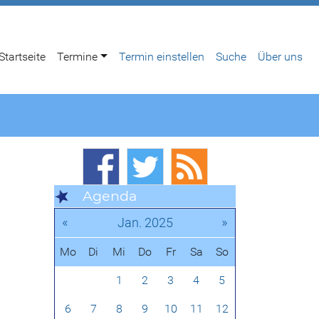
Startseite
Termine
Termin einstellen
Suche
Über uns
Agenda
«
»
Jan. 2025
Mo
Di
Mi
Do
Fr
Sa
So
1
2
3
4
5
6
7
8
9
10
11
12