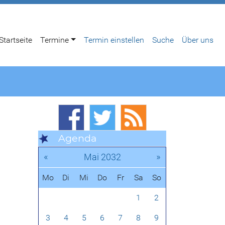
Startseite
Termine
Termin einstellen
Suche
Über uns
Agenda
«
»
Mai 2032
Mo
Di
Mi
Do
Fr
Sa
So
1
2
3
4
5
6
7
8
9