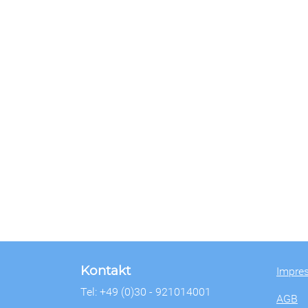
Kontakt
Impre
Tel: +49 (0)30 - 921014001
AGB