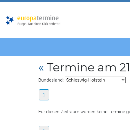
Zur
Zum
Hauptnavigation
Hauptbereich
«
Termine am 21
Bundesland:
1
Für diesen Zeitraum wurden keine Termine 