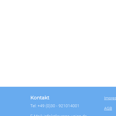
Kontakt
Impre
Tel: +49 (0)30 - 921014001
AGB