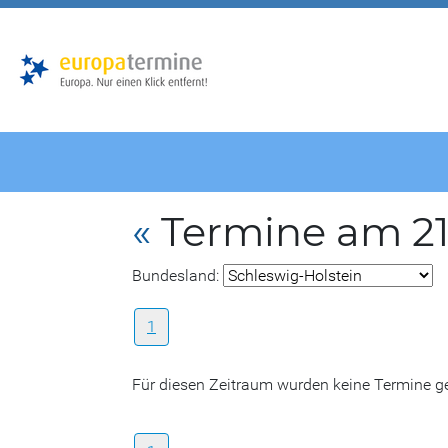
Zur
Zum
Hauptnavigation
Hauptbereich
«
Termine am 21
Bundesland:
1
Für diesen Zeitraum wurden keine Termine 