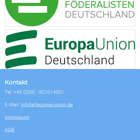
Kontakt
Tel: +49 (0)30 - 921014001
E-Mail:
info(at)europa-union.de
Impressum
AGB