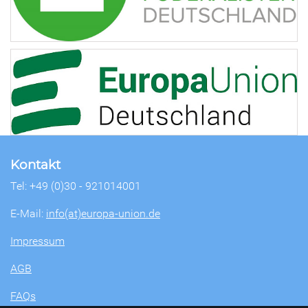
Kontakt
Tel: +49 (0)30 - 921014001
E-Mail:
info(at)europa-union.de
Impressum
AGB
FAQs