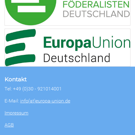
Kontakt
Tel: +49 (0)30 - 921014001
E-Mail:
info(at)europa-union.de
Impressum
AGB