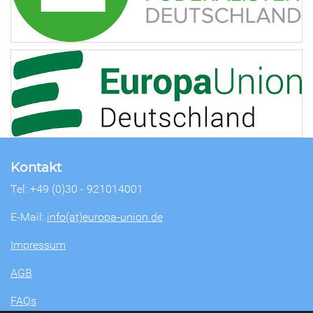
Kontakt
Tel: +49 (0)30 - 921014001
E-Mail:
info(at)europa-union.de
Impressum
AGB
FAQs