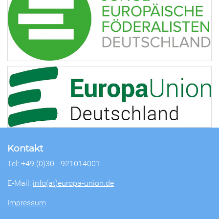
Kontakt
Tel: +49 (0)30 - 921014001
E-Mail:
info(at)europa-union.de
Impressum