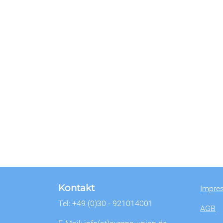
Kontakt
Impre
Tel: +49 (0)30 - 921014001
AGB