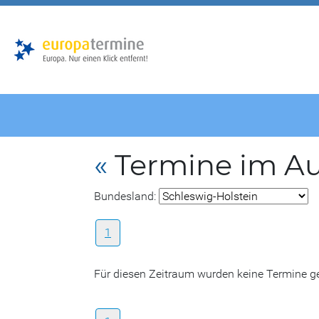
Zur
Zum
Hauptnavigation
Hauptbereich
«
Termine im A
Bundesland:
1
Für diesen Zeitraum wurden keine Termine 