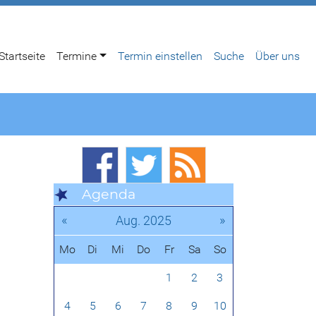
Startseite
Termine
Termin einstellen
Suche
Über uns
Agenda
«
»
Aug. 2025
Mo
Di
Mi
Do
Fr
Sa
So
1
2
3
4
5
6
7
8
9
10