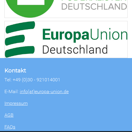
Kontakt
Tel: +49 (0)30 - 921014001
E-Mail:
info(at)europa-union.de
Impressum
AGB
FAQs