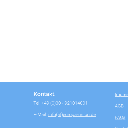
Kontakt
Impre
Tel: +49 (0)30 - 921014001
AGB
E-Mail:
info(at)europa-union.de
FAQs