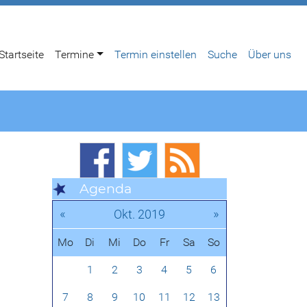
Startseite
Termine
Termin einstellen
Suche
Über uns
Agenda
«
»
Okt. 2019
Mo
Di
Mi
Do
Fr
Sa
So
1
2
3
4
5
6
7
8
9
10
11
12
13