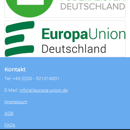
Kontakt
Tel: +49 (0)30 - 921014001
E-Mail:
info(at)europa-union.de
Impressum
AGB
FAQs