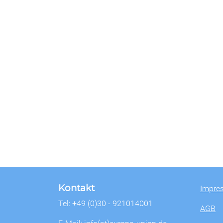
Kontakt
Impre
Tel: +49 (0)30 - 921014001
AGB