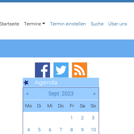
Startseite
Termine
Termin einstellen
Suche
Über uns
Agenda
«
»
Sept. 2023
Mo
Di
Mi
Do
Fr
Sa
So
1
2
3
4
5
6
7
8
9
10