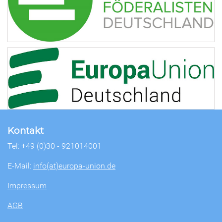
Kontakt
Tel: +49 (0)30 - 921014001
E-Mail:
info(at)europa-union.de
Impressum
AGB