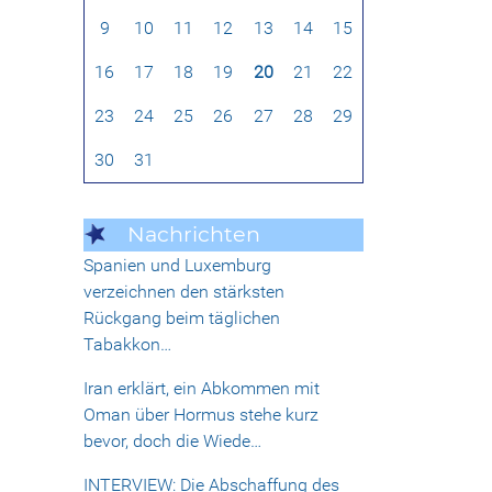
9
10
11
12
13
14
15
16
17
18
19
20
21
22
23
24
25
26
27
28
29
30
31
Nachrichten
Spanien und Luxemburg
verzeichnen den stärksten
Rückgang beim täglichen
Tabakkon…
Iran erklärt, ein Abkommen mit
Oman über Hormus stehe kurz
bevor, doch die Wiede…
INTERVIEW: Die Abschaffung des