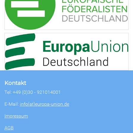
Kontakt
Tel: +49 (0)30 - 921014001
E-Mail:
info(at)europa-union.de
Impressum
AGB