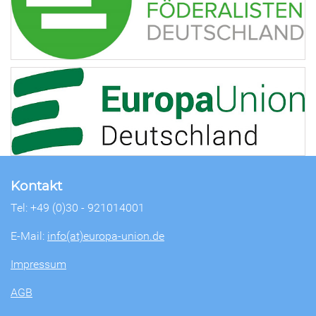
Kontakt
Tel: +49 (0)30 - 921014001
E-Mail:
info(at)europa-union.de
Impressum
AGB