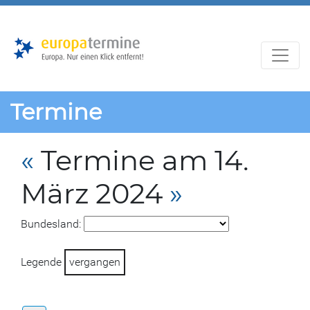
Zur
Zum
Hauptnavigation
Hauptbereich
Termine
«
Termine am 14.
März 2024
»
Bundesland:
Legende
vergangen