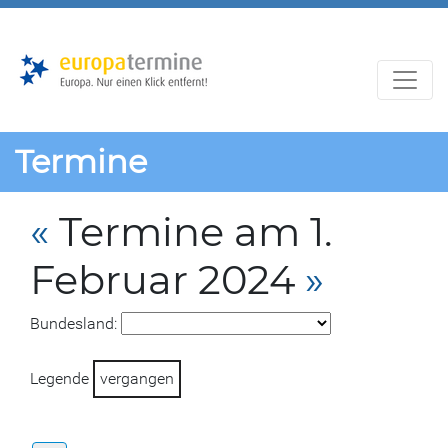
Zur
Zum
Hauptnavigation
Hauptbereich
Termine
«
Termine am 1.
Februar 2024
»
Bundesland:
Legende
vergangen