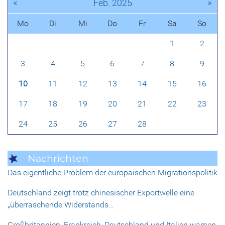
«
»
Feb. 2025
Mo
Di
Mi
Do
Fr
Sa
So
1
2
3
4
5
6
7
8
9
10
11
12
13
14
15
16
17
18
19
20
21
22
23
24
25
26
27
28
Nachrichten
Das eigentliche Problem der europäischen Migrationspolitik
Deutschland zeigt trotz chinesischer Exportwelle eine
„überraschende Widerstands…
Großbritannien, Frankreich, Deutschland und Italien warnen