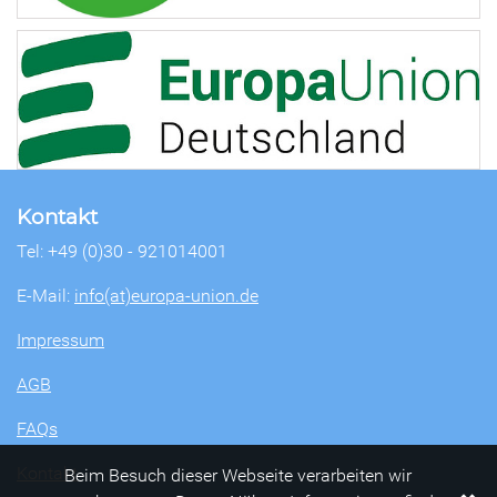
Kontakt
Tel: +49 (0)30 - 921014001
E-Mail:
info(at)europa-union.de
Impressum
AGB
FAQs
Kontakt
Beim Besuch dieser Webseite verarbeiten wir