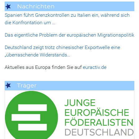
Nachrichten
Spanien führt Grenzkontrollen zu Italien ein, während sich
die Konfrontation um …
Das eigentliche Problem der europäischen Migrationspolitik
Deutschland zeigt trotz chinesischer Exportwelle eine
„überraschende Widerstands…
Aktuelles aus Europa finden Sie auf
euractiv.de
Träger