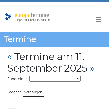
Zur
Zum
Hauptnavigation
Hauptbereich
Termine
«
Termine am 11.
September 2025
»
Bundesland:
Legende
vergangen