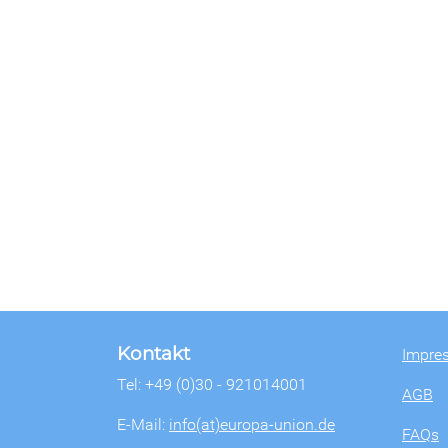
Kontakt
Impre
Tel: +49 (0)30 - 921014001
AGB
E-Mail:
info(at)europa-union.de
FAQs