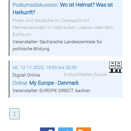
Podiumsdiskussion:
Wo ist Heimat? Was ist
Herkunft?
Polen und Deutsche im Zwiespalt mit
Heimatverlusten in Ostpreußen, Litauen oder dem
Baltikum
Veranstalter: Sächsische Landeszentrale für
politische Bildung
Mi. 12.11.2025, 19:00 bis 20:30
Kultur/Medien/Musik
Digital Online
Online:
My Europe - Denmark
Veranstalter: EUROPE DIRECT Aachen
1