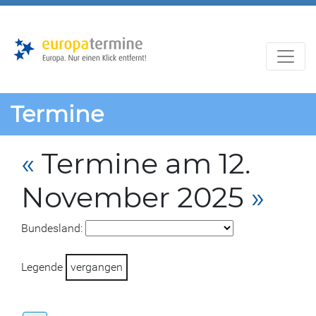
Zur
Zum
Hauptnavigation
Hauptbereich
Termine
«
Termine am 12.
November 2025
»
Bundesland:
Legende
vergangen