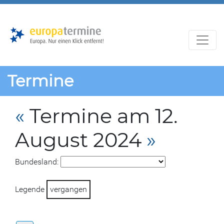
Zur
Zum
Hauptnavigation
Hauptbereich
Termine
«
Termine am 12.
August 2024
»
Bundesland:
Legende
vergangen