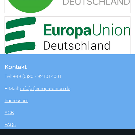
Kontakt
Tel: +49 (0)30 - 921014001
E-Mail:
info(at)europa-union.de
Impressum
AGB
FAQs