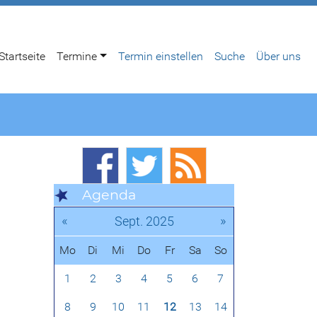
Startseite
Termine
Termin einstellen
Suche
Über uns
Agenda
«
»
Sept. 2025
Mo
Di
Mi
Do
Fr
Sa
So
1
2
3
4
5
6
7
8
9
10
11
12
13
14