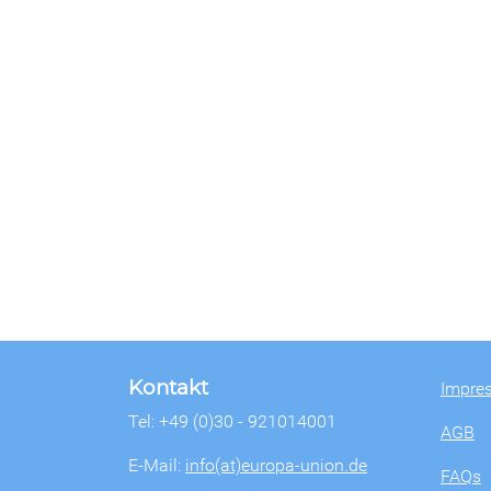
Kontakt
Impre
Tel: +49 (0)30 - 921014001
AGB
E-Mail:
info(at)europa-union.de
FAQs