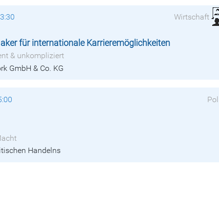
23:30
Wirtschaft
ker für internationale Karrieremöglichkeiten
ent & unkompliziert
work GmbH & Co. KG
5:00
Pol
Macht
olitischen Handelns