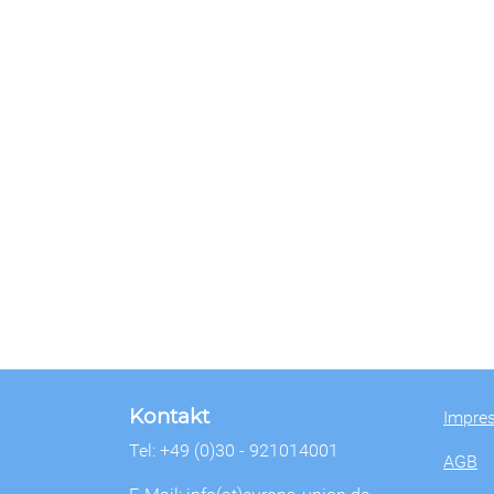
Kontakt
Impre
Tel: +49 (0)30 - 921014001
AGB