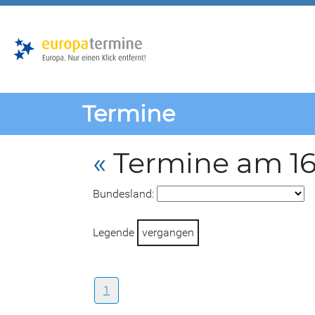
Zur
Zum
Hauptnavigation
Hauptbereich
Termine
«
Termine am 1
Bundesland:
Legende
vergangen
1