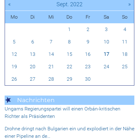
«
»
Sept. 2022
Mo
Di
Mi
Do
Fr
Sa
So
1
2
3
4
5
6
7
8
9
10
11
12
13
14
15
16
17
18
19
20
21
22
23
24
25
26
27
28
29
30
Nachrichten
Ungarns Regierungspartei will einen Orbán-kritischen
Richter als Präsidenten
Drohne dringt nach Bulgarien ein und explodiert in der Nähe
einer Pipeline an de…