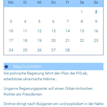
Mo
Di
Mi
Do
Fr
Sa
So
1
2
3
4
5
6
7
8
9
10
11
12
13
14
15
16
17
18
19
20
21
22
23
24
25
26
27
28
Nachrichten
Die polnische Regierung lehnt den Plan der PiS ab,
arbeitslose ukrainische Männe…
Ungarns Regierungspartei will einen Orbán-kritischen
Richter als Präsidenten
Drohne dringt nach Bulgarien ein und explodiert in der Nähe