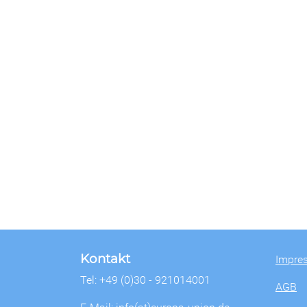
Kontakt
Impre
Tel: +49 (0)30 - 921014001
AGB