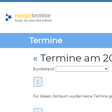
Zur
Zum
Hauptnavigation
Hauptbereich
Termine
«
Termine am 20
Bundesland:
1
Für diesen Zeitraum wurden keine Termine 