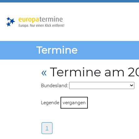
Zur
Zum
Hauptnavigation
Hauptbereich
Termine
«
Termine am 2
Bundesland:
Legende
vergangen
1