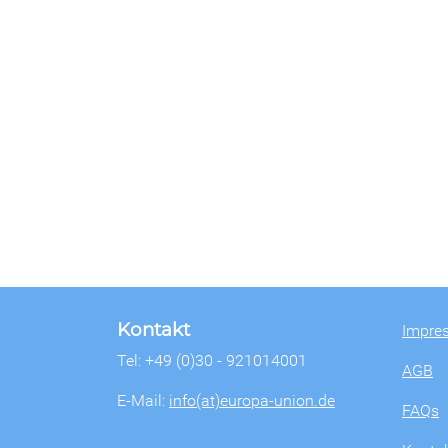
Kontakt
Impre
Tel: +49 (0)30 - 921014001
AGB
E-Mail:
info(at)europa-union.de
FAQs