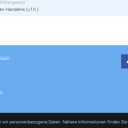
kettengesetz
en Handelns (v.f.h.)
ssum
kt
 wir personenbezogene Daten. Nähere Informationen finden Sie 