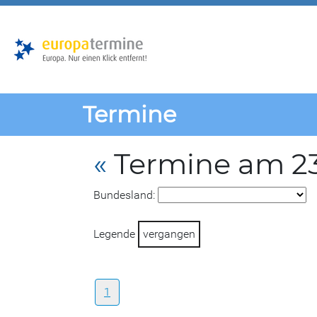
Zur
Zum
Hauptnavigation
Hauptbereich
Termine
«
Termine am 23
Bundesland:
Legende
vergangen
1