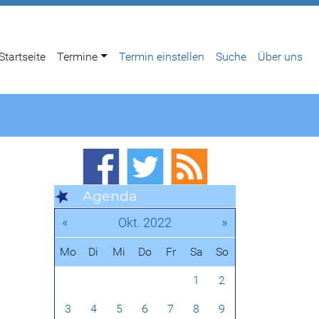
Startseite
Termine
Termin einstellen
Suche
Über uns
Agenda
«
»
Okt. 2022
Mo
Di
Mi
Do
Fr
Sa
So
1
2
3
4
5
6
7
8
9