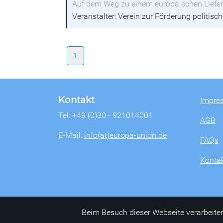
Auf dem Weg zu einem europäischen Liefer
Veranstalter: Verein zur Förderung politisch
1
Kontakt
Impre
Tel: +49 (0)30 - 921014001
AGB
E-Mail:
info(at)europa-union.de
FAQs
Konta
Beim Besuch dieser Webseite verarbeiten