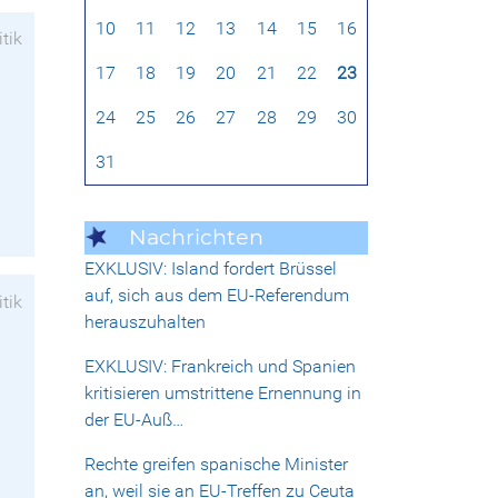
10
11
12
13
14
15
16
itik
17
18
19
20
21
22
23
24
25
26
27
28
29
30
31
Nachrichten
EXKLUSIV: Island fordert Brüssel
auf, sich aus dem EU-Referendum
itik
herauszuhalten
EXKLUSIV: Frankreich und Spanien
kritisieren umstrittene Ernennung in
der EU-Auß…
Rechte greifen spanische Minister
an, weil sie an EU-Treffen zu Ceuta