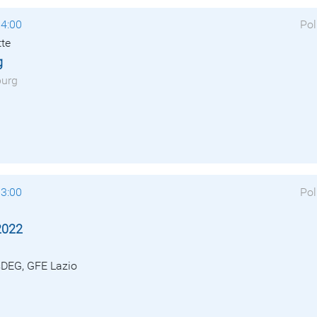
14:00
Pol
tte
g
burg
13:00
Pol
2022
sDEG, GFE Lazio