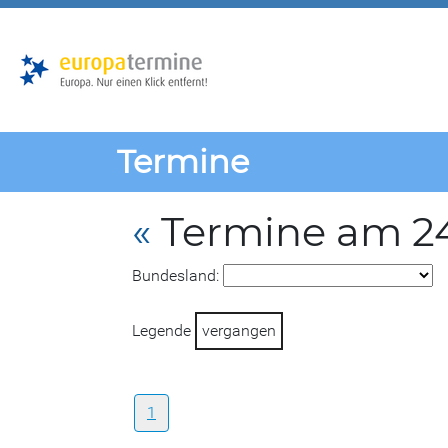
Zur
Zum
Hauptnavigation
Hauptbereich
Termine
«
Termine am 2
Bundesland:
Legende
vergangen
1