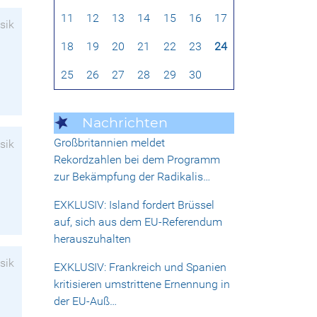
11
12
13
14
15
16
17
sik
18
19
20
21
22
23
24
25
26
27
28
29
30
Nachrichten
Großbritannien meldet
sik
Rekordzahlen bei dem Programm
zur Bekämpfung der Radikalis…
EXKLUSIV: Island fordert Brüssel
auf, sich aus dem EU-Referendum
herauszuhalten
sik
EXKLUSIV: Frankreich und Spanien
kritisieren umstrittene Ernennung in
der EU-Auß…