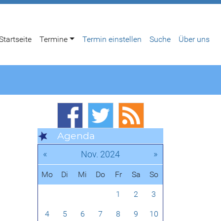
Startseite
Termine
Termin einstellen
Suche
Über uns
Agenda
«
»
Nov. 2024
Mo
Di
Mi
Do
Fr
Sa
So
1
2
3
4
5
6
7
8
9
10