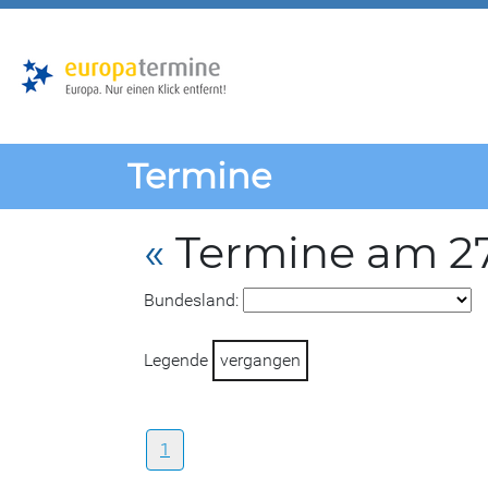
Zur
Zum
Hauptnavigation
Hauptbereich
Termine
«
Termine am 27
Bundesland:
Legende
vergangen
1