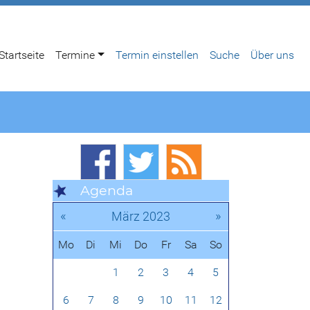
Startseite
Termine
Termin einstellen
Suche
Über uns
Agenda
«
»
März 2023
Mo
Di
Mi
Do
Fr
Sa
So
1
2
3
4
5
6
7
8
9
10
11
12