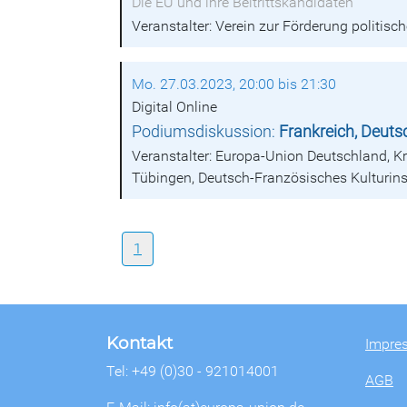
Die EU und ihre Beitrittskandidaten
Veranstalter: Verein zur Förderung politisch
Mo. 27.03.2023, 20:00 bis 21:30
Digital Online
Podiumsdiskussion:
Frankreich, Deuts
Veranstalter: Europa-Union Deutschland, Kre
Tübingen, Deutsch-Französisches Kulturinst
1
Kontakt
Impre
Tel: +49 (0)30 - 921014001
AGB