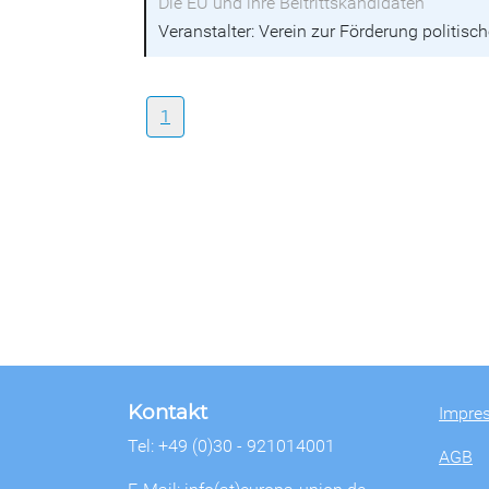
Die EU und ihre Beitrittskandidaten
Veranstalter: Verein zur Förderung politisch
1
Kontakt
Impre
Tel: +49 (0)30 - 921014001
AGB