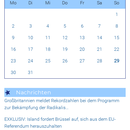
Mo
Di
Mi
Do
Fr
Sa
So
1
2
3
4
5
6
7
8
9
10
11
12
13
14
15
16
17
18
19
20
21
22
23
24
25
26
27
28
29
30
31
Nachrichten
Großbritannien meldet Rekordzahlen bei dem Programm
zur Bekämpfung der Radikalis…
EXKLUSIV: Island fordert Brüssel auf, sich aus dem EU-
Referendum herauszuhalten