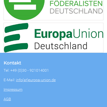
Kontakt
Tel: +49 (0)30 - 921014001
E-Mail:
info(at)europa-union.de
Impressum
AGB