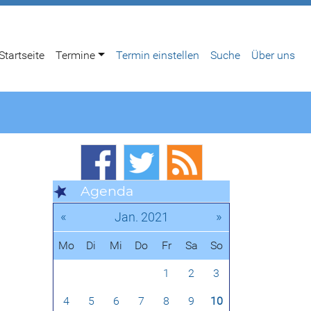
Startseite
Termine
Termin einstellen
Suche
Über uns
Agenda
«
»
Jan. 2021
Mo
Di
Mi
Do
Fr
Sa
So
1
2
3
4
5
6
7
8
9
10