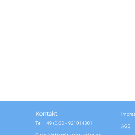
Kontakt
Impre
Tel: +49 (0)30 - 921014001
AGB