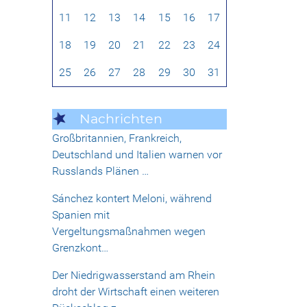
11
12
13
14
15
16
17
18
19
20
21
22
23
24
25
26
27
28
29
30
31
Nachrichten
Großbritannien, Frankreich,
Deutschland und Italien warnen vor
Russlands Plänen …
Sánchez kontert Meloni, während
Spanien mit
Vergeltungsmaßnahmen wegen
Grenzkont…
Der Niedrigwasserstand am Rhein
droht der Wirtschaft einen weiteren