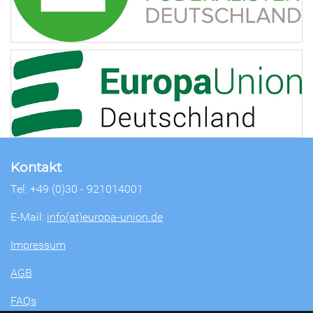
Kontakt
Tel: +49 (0)30 - 921014001
E-Mail:
info(at)europa-union.de
Impressum
AGB
FAQs