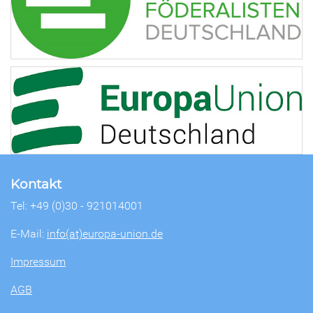
Kontakt
Tel: +49 (0)30 - 921014001
E-Mail:
info(at)europa-union.de
Impressum
AGB