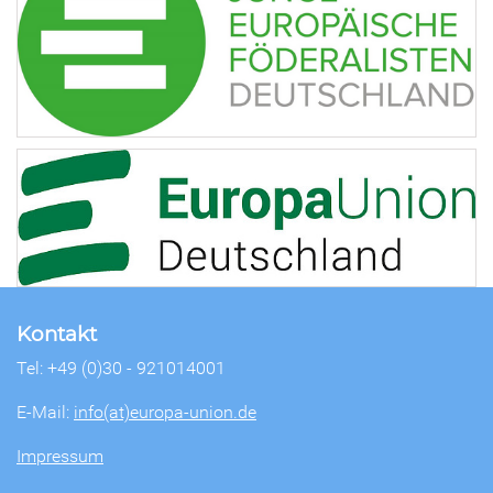
Kontakt
Tel: +49 (0)30 - 921014001
E-Mail:
info(at)europa-union.de
Impressum